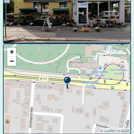
© Google User Content
+
−
© Leaflet
|
©
OSM