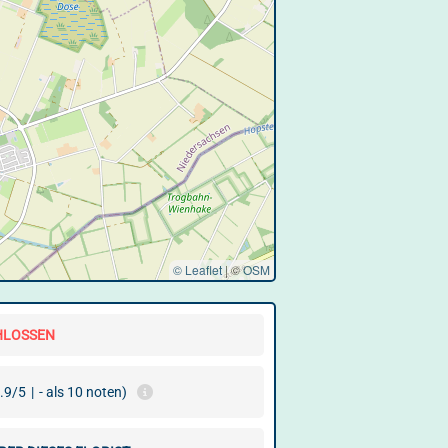
© Leaflet
|
©
OSM
HLOSSEN
.9/5
|
- als 10 noten)