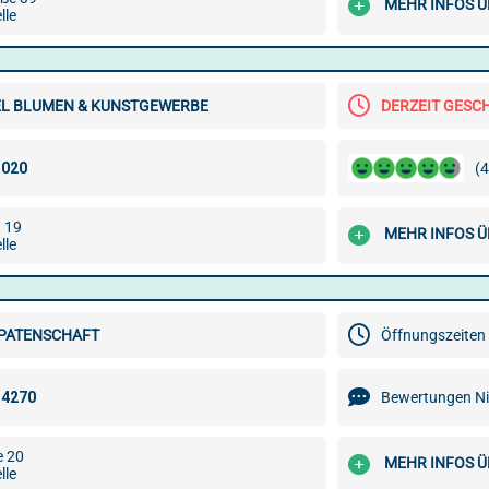
MEHR INFOS Ü
lle
EL BLUMEN & KUNSTGEWERBE
DERZEIT GESC
(4
. 19
MEHR INFOS Ü
lle
PATENSCHAFT
Öffnungszeiten 
Bewertungen Ni
e 20
MEHR INFOS Ü
lle