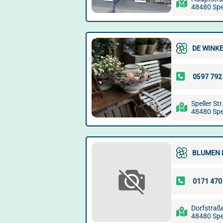
48480 Spe
DE WINK
Speller Str
48480 Spe
BLUMEN 
Dorfstraß
48480 Spe