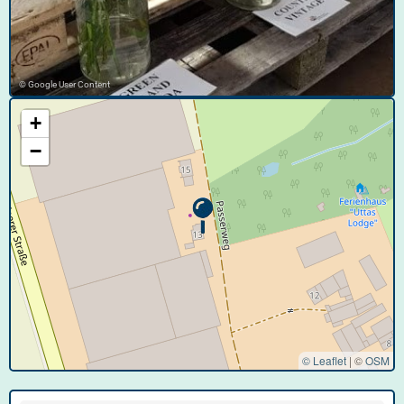
© Google User Content
+
−
© Leaflet
|
©
OSM