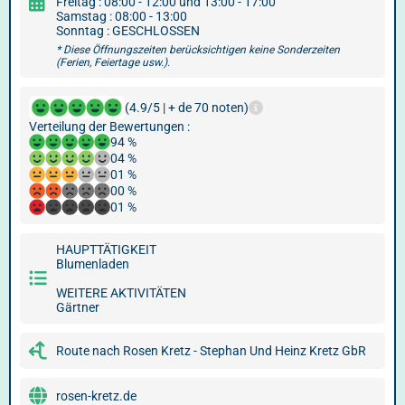
Freitag : 08:00 - 12:00 und 13:00 - 17:00
Samstag : 08:00 - 13:00
Sonntag : GESCHLOSSEN
* Diese Öffnungszeiten berücksichtigen keine Sonderzeiten
(Ferien, Feiertage usw.).
(4.9/5 | + de 70 noten)
Verteilung der Bewertungen :
94 %
04 %
01 %
00 %
01 %
HAUPTTÄTIGKEIT
Blumenladen
WEITERE AKTIVITÄTEN
Gärtner
Route nach Rosen Kretz - Stephan Und Heinz Kretz GbR
rosen-kretz.de