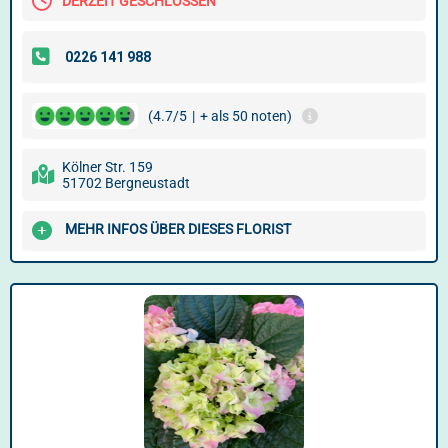
DERZEIT GESCHLOSSEN
(4.7/5
|
+ als 50 noten)
Kölner Str. 159
51702 Bergneustadt
MEHR INFOS ÜBER DIESES FLORIST