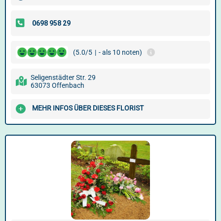
(5.0/5
|
- als 10 noten)
Seligenstädter Str. 29
63073 Offenbach
MEHR INFOS ÜBER DIESES FLORIST