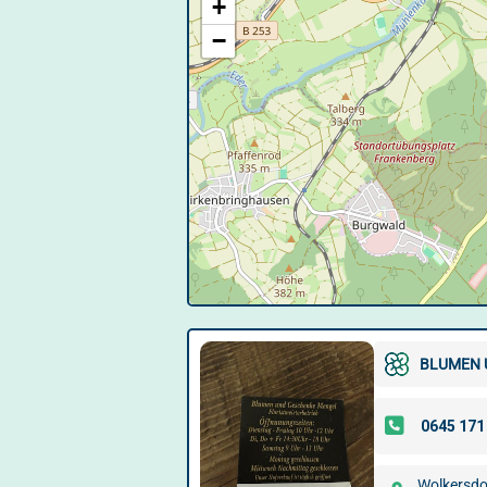
+
−
BLUMEN 
Wolkersdor