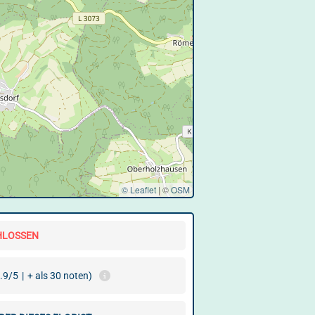
© Leaflet
|
©
OSM
HLOSSEN
.9/5
|
+ als 30 noten)