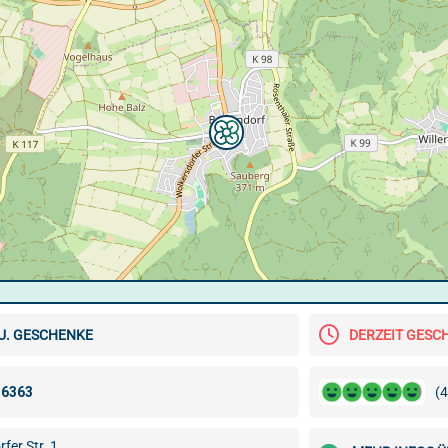
U. GESCHENKE
DERZEIT GESC
(4
fer Str. 1