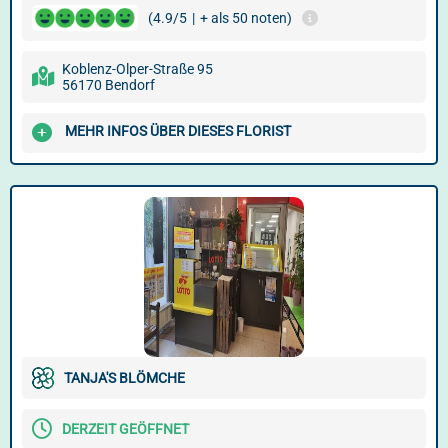
(4.9/5
|
+ als 50 noten)
Koblenz-Olper-Straße 95
56170 Bendorf
MEHR INFOS ÜBER DIESES FLORIST
TANJA'S BLÖMCHE
DERZEIT GEÖFFNET