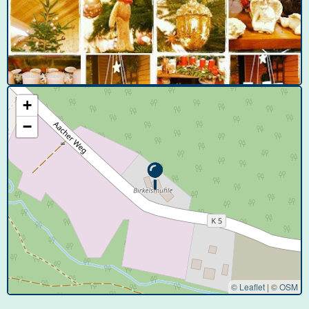
© Google Street View
+
−
© Leaflet
|
©
OSM