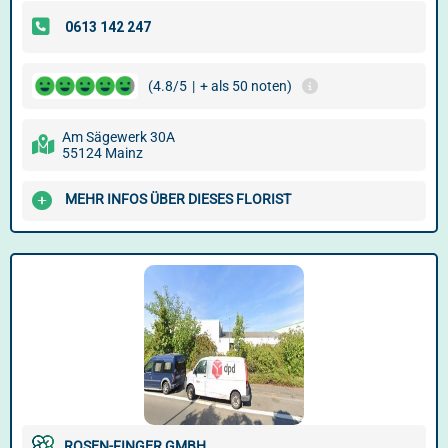
(4.8/5
|
+ als 50 noten)
Am Sägewerk 30A
55124 Mainz
MEHR INFOS ÜBER DIESES FLORIST
ROSEN-FINGER GMBH