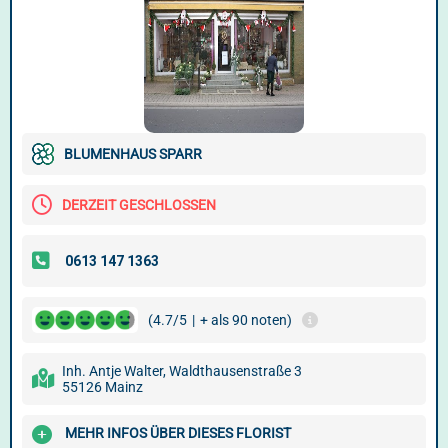
BLUMENHAUS SPARR
DERZEIT GESCHLOSSEN
(4.7/5
|
+ als 90 noten)
Inh. Antje Walter, Waldthausenstraße 3
55126 Mainz
MEHR INFOS ÜBER DIESES FLORIST