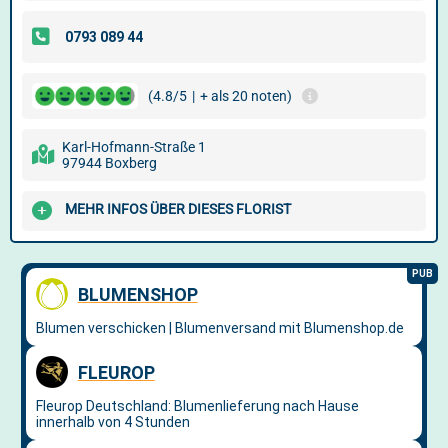
(4.8/5
|
+ als 20 noten)
Karl-Hofmann-Straße 1
97944 Boxberg
MEHR INFOS ÜBER DIESES FLORIST