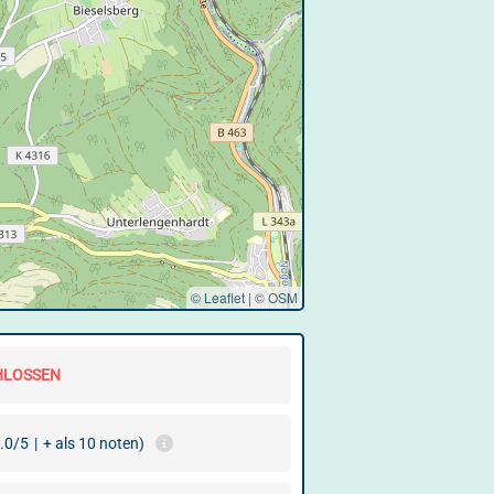
© Leaflet
|
©
OSM
HLOSSEN
.0/5
|
+ als 10 noten)