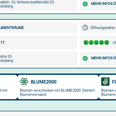
ldstr. 23, Schwarzwaldstraße 25
MEHR INFOS Ü
hömberg
BLUMENTRÄUME
Öffnungszeiten 
(5
tätte 23
MEHR INFOS Ü
hömberg