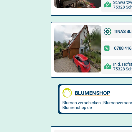
Schwarzwa
75328 Sc
TINA'S 
In d. Hofs
75328 Sc