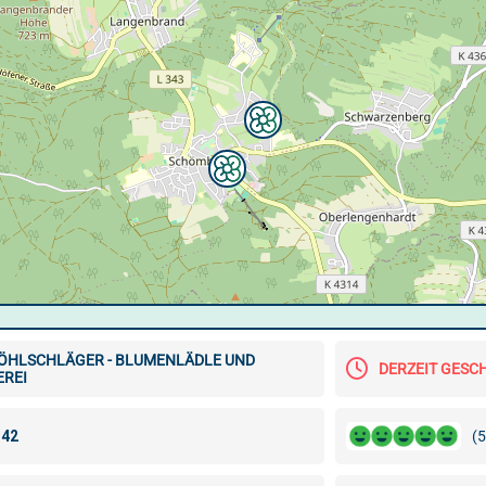
ÖHLSCHLÄGER - BLUMENLÄDLE UND
DERZEIT GESC
EREI
(5