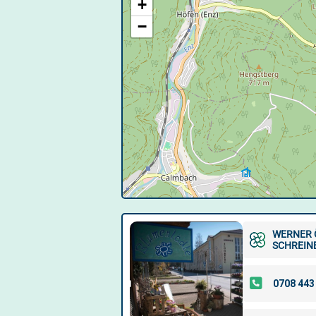
+
−
WERNER 
SCHREIN