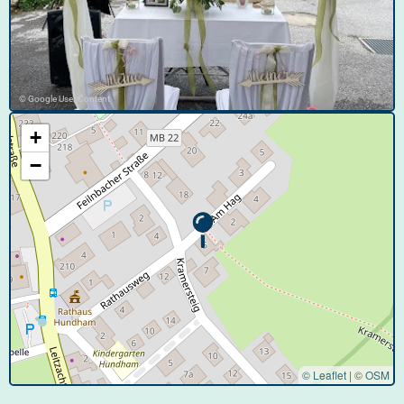
© Google User Content
+
−
© Leaflet
|
©
OSM