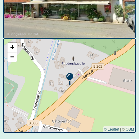
© Google User Content
+
−
© Leaflet
|
©
OSM