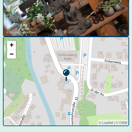
© Google User Content
+
−
© Leaflet
|
©
OSM