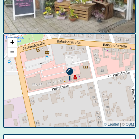
© Google User Content
+
−
© Leaflet
|
©
OSM