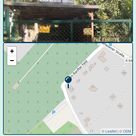
© Google User Content
+
−
© Leaflet
|
©
OSM