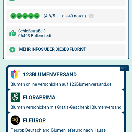
(4.8/5
|
+ als 40 noten)
Schloßstraße 3
06493 Ballenstedt
MEHR INFOS ÜBER DIESES FLORIST