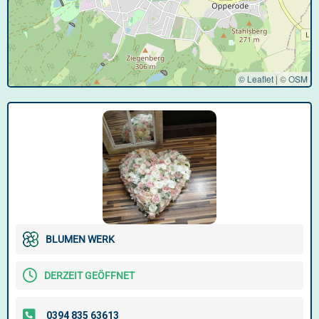
© Leaflet
|
©
OSM
BLUMEN WERK
DERZEIT GEÖFFNET