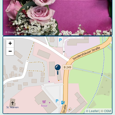
© Google User Content
+
−
© Leaflet
|
©
OSM