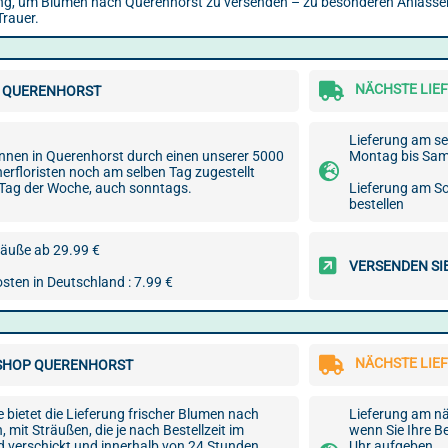
ösung, um Blumen nach Querenhorst zu versenden – zu besonderen Anlässe
Trauer.
NÄCHSTE LIEF
 QUERENHORST
Lieferung am se
nnen in Querenhorst durch einen unserer 5000
Montag bis Sams
nerfloristen noch am selben Tag zugestellt
 Tag der Woche, auch sonntags.
Lieferung am S
bestellen
äuße ab 29.99 €
VERSENDEN SI
sten in Deutschland : 7.99 €
NÄCHSTE LIEF
SHOP QUERENHORST
bietet die Lieferung frischer Blumen nach
Lieferung am nä
 mit Sträußen, die je nach Bestellzeit im
wenn Sie Ihre B
 verschickt und innerhalb von 24 Stunden
Uhr aufgeben