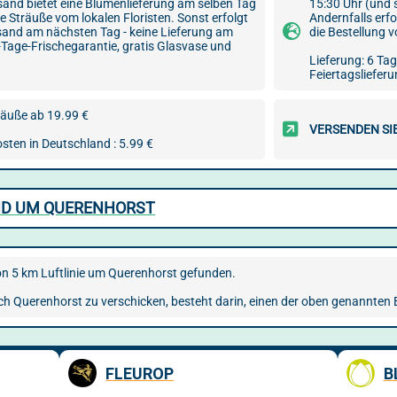
nd bietet eine Blumenlieferung am selben Tag
15:30 Uhr (und 
 Sträuße vom lokalen Floristen. Sonst erfolgt
Andernfalls erf
and am nächsten Tag - keine Lieferung am
die Bestellung 
-Tage-Frischegarantie, gratis Glasvase und
Lieferung: 6 Tag
Feiertagslieferu
äuße ab 19.99 €
VERSENDEN SI
sten in Deutschland : 5.99 €
UND UM QUERENHORST
von 5 km Luftlinie um Querenhorst gefunden.
ach Querenhorst zu verschicken, besteht darin, einen der oben genannten