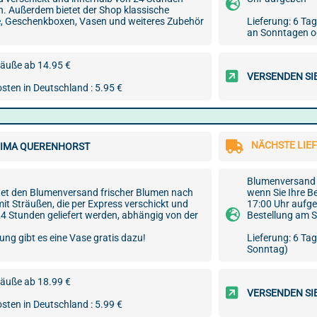
en. Außerdem bietet der Shop klassische
, Geschenkboxen, Vasen und weiteres Zubehör
Lieferung: 6 Tag
an Sonntagen o
äuße ab 14.95 €
VERSENDEN SI
sten in Deutschland : 5.95 €
NÄCHSTE LIEF
IMA QUERENHORST
Blumenversand 
tet den Blumenversand frischer Blumen nach
wenn Sie Ihre B
it Sträußen, die per Express verschickt und
17:00 Uhr aufg
24 Stunden geliefert werden, abhängig von der
Bestellung am S
lung gibt es eine Vase gratis dazu!
Lieferung: 6 Ta
Sonntag)
äuße ab 18.99 €
VERSENDEN SI
sten in Deutschland : 5.99 €