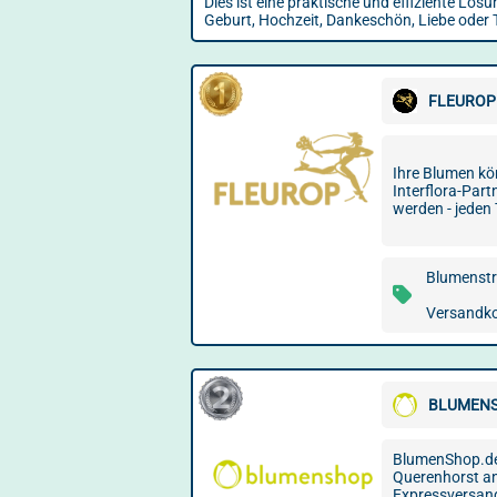
Dies ist eine praktische und effiziente L
Geburt, Hochzeit, Dankeschön, Liebe oder 
FLEUROP
Ihre Blumen kö
Interflora-Part
werden - jeden
Blumenstr
Versandko
BLUMEN
BlumenShop.de 
Querenhorst an,
Expressversand