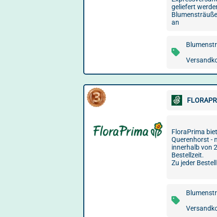
geliefert werd
Blumensträuße
an
Blumenstr
Versandko
FLORAPR
FloraPrima bie
Querenhorst - m
innerhalb von 
Bestellzeit.
Zu jeder Bestel
Blumenstr
Versandko